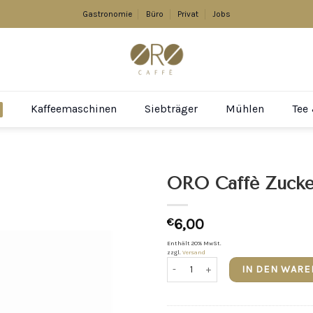
Gastronomie
Büro
Privat
Jobs
Kaffeemaschinen
Siebträger
Mühlen
Tee
ORO Caffè Zucker
€
6,00
Enthält 20% MwSt.
zzgl.
Versand
ORO Caffè Zuckerbehälter klein Me
IN DEN WAR