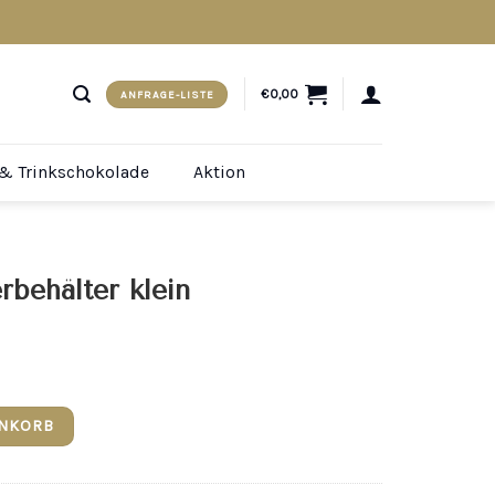
€
0,00
ANFRAGE-LISTE
 & Trinkschokolade
Aktion
behälter klein
nge
ENKORB