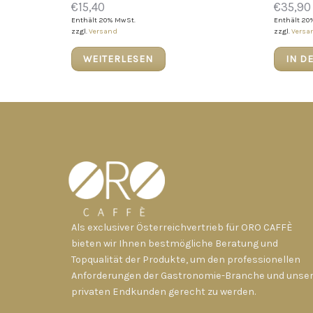
€
15,40
€
35,90
Enthält 20% MwSt.
Enthält 20
zzgl.
Versand
zzgl.
Versa
WEITERLESEN
IN D
Als exclusiver Österreichvertrieb für ORO CAFFÈ
bieten wir Ihnen bestmögliche Beratung und
Topqualität der Produkte, um den professionellen
Anforderungen der Gastronomie-Branche und unse
privaten Endkunden gerecht zu werden.