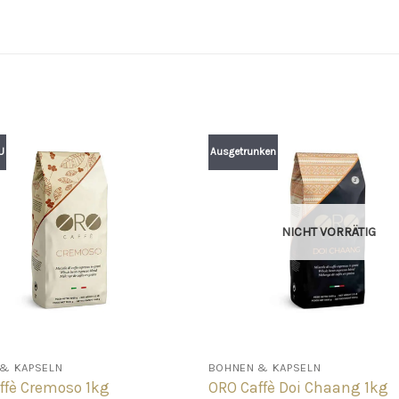
U
Ausgetrunken
NICHT VORRÄTIG
& KAPSELN
BOHNEN & KAPSELN
ffè Cremoso 1kg
ORO Caffè Doi Chaang 1kg