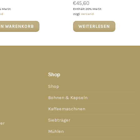
€
45,60
% MwSt.
Enthält 20% MwSt.
nd
zzgl.
Versand
EN WARENKORB
WEITERLESEN
Shop
Shop
Bohnen & Kapseln
Kaffeemaschinen
Siebträger
rer
Mühlen